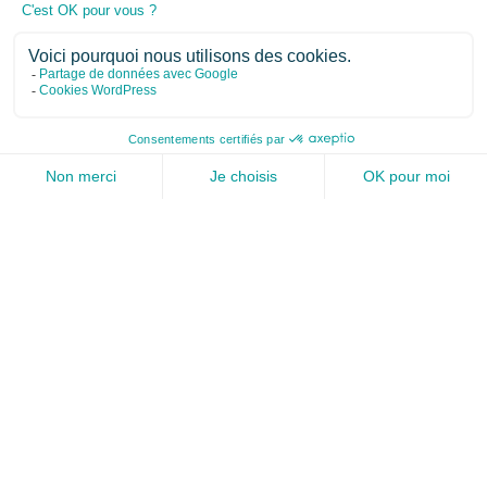
est régulièrement -et de manière croissante depuis
2020 et la crise Covid- sollicitée sur la thématique des «
PCA », ou
Plans de Continuité d’Activité. Ces
parcours clients suivent peu ou prou une séquence
similaire qui illustre le cheminement des
organisations d’une vision procédurale et
documentaire
(le fameux PCA dont il faut se doter)
à
une approche plus managériale et systématique
(gestion de la continuité & résilience).
La demande est généralement formulée comme suit :
“nous sommes une société de x personnes dans tel
secteur et souhaitons mettre en place un PCA”. Le motif
avancé a généralement trait :
à la demande d’un donneur d’ordre,
à une obligation découlant du caractère systémique ou
d’importance vitale de l’opérateur concerné,
au besoin d’améliorer la qualité du risque dommages /