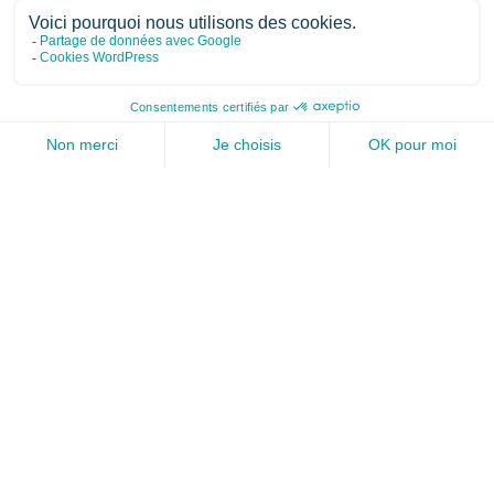
Pilier d’une démarche de gestion des risques, la
cartographie en est bien souvent la première étape.
Mais concrètement, comment se déroule ce projet clé,
qui doit donner l’impulsion pour la suite des
événements ? On distingue classiquement les
différentes séquences suivantes :
Préparation
C’est une phase classique de tout projet, durant laquelle